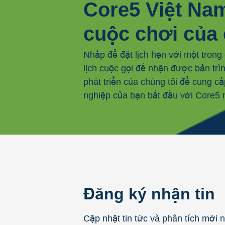
Core5 Việt Nam
cuộc chơi của 
Nhấp để đặt lịch hẹn với một trong
lịch cuộc gọi để nhận được bản trì
phát triển của chúng tôi để cung 
nghiệp của bạn bắt đầu với Core5
Đăng ký nhận tin
Cập nhật tin tức và phân tích mới 