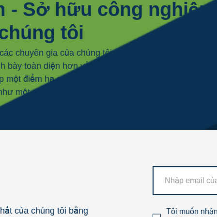
 - Sở hữu công nghiệp 
chúng tôi
 các chuyên gia của chúng tôi để thăm các địa điểm hoặc
nh bày toàn diện hơn về các đặc tính công nghiệp và kh
cấp một điểm hạ cánh mềm khi bắt đầu và thúc đẩy doanh
 như một công nghiệp của bạn bạn đồng hành.
nhất của chúng tôi bằng
Tôi muốn nhận 