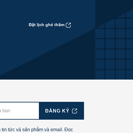
là
Đặt lịch ghé thăm
 lên
ả năng
ĐĂNG KÝ
tin tức và sản phẩm và email. Đọc